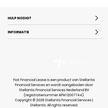
website van Rijksdienst voor Ondernemend
hieraan kunnen geen rechten worden ontleend.
Nederland (RVO) voor de laatste berichtgevingen
.
HULP NODIG?
Wat is Financial Lease?
INFORMATIE
Veelgestelde vragen
Contact
Documenten
Toegankelijkheidsverklaring
Disclaimer
Privacybeleid
Fiat.nl
Fiat Financial Lease is een product van Stellantis
Financial Services en wordt aangeboden door
Stellantis Financial Services Nederland BV
(registratienummer AFM 12007744).
Copyright © 2026 Stellantis Financial Services |
Stellantis. All rights reserved.